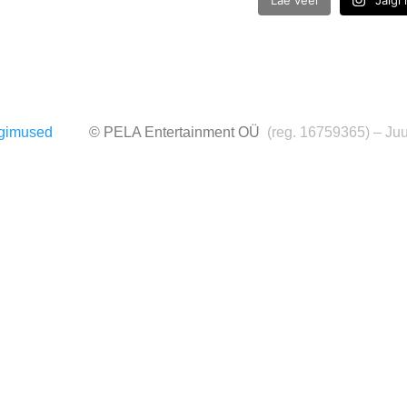
Lae veel
Jälgi
ngimused
© PELA Entertainment OÜ
(reg. 16759365) – Juu