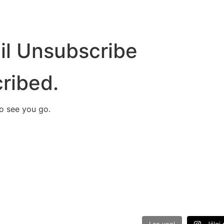
l Unsubscribe
ribed.
o see you go.